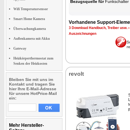
Be­zugs­quel­le für
Funk­schal­ter
Wifi Temperatursensor
Smart Home Kamera
Vor­han­de­ne Sup­port-Ele­me
3 Down­load Hand­buch, Trei­ber usw.
Überwachungkamera
Aus­zeich­nun­gen
Außenkamera mit Akku
S
r
Gateway
Heizkörperthermostat zum
Senken der Heizkosten
re­volt
Bleiben Sie mit uns im
Kontakt und tragen Sie
hier Ihre E-Mail-Adresse
für unsere HotPrice-Mail
S
ein:
L
p
Mehr Hersteller-