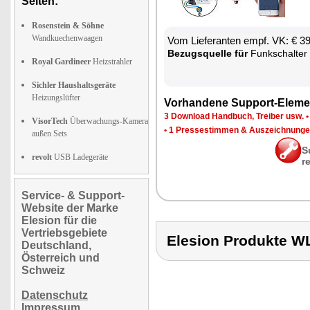
Seiten:
Rosenstein & Söhne
Wandkuechenwaagen
Vom Lie­fe­ran­ten empf. VK: € 3
Be­zugs­quel­le für
Funk­schal­ter
Royal Gardineer
Heizstrahler
Sichler Haushaltsgeräte
Heizungslüfter
Vor­han­de­ne Sup­port-Ele­me
3 Down­load Hand­buch, Trei­ber usw.
VisorTech
Überwachungs-Kamera
•
1 Pres­se­stim­men & Aus­zeich­nun­g
außen Sets
S
revolt
USB Ladegeräte
r
Service- & Support-
Website der Marke
Elesion für die
Vertriebsgebiete
Elesion Produkte
Deutschland,
Österreich und
Schweiz
Datenschutz
Impressum