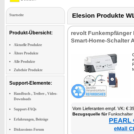
Elesion Produkte
Startseite
re­volt Funk­emp­fän­ger 
Produkt-Übersicht:
Smart-Ho­me-Schal­ter A
Aktuelle Produkte
Ältere Produkte
G
r
Alle Produkte
P
t
Zubehör Produkte
Support-Elemente:
Handbuch-, Treiber-, Video-
Downloads
Vom Lie­fe­ran­ten empf. VK: € 3
Support-FAQs
Be­zugs­quel­le für
Funk­schal­ter
PEARL €
Erfahrungen, Beiträge
eMall C
Diskussions-Forum