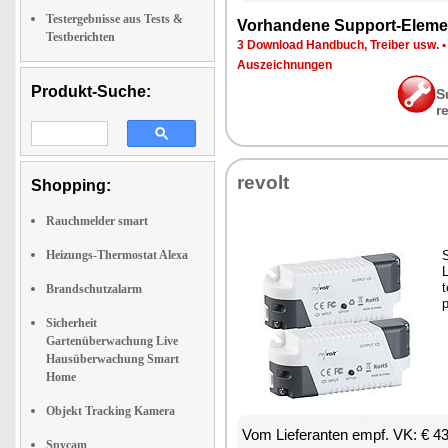
Testergebnisse aus Tests &
Vor­han­de­ne Sup­port-Ele­me
Testberichten
3 Down­load Hand­buch, Trei­ber usw.
Aus­zeich­nun­gen
Produkt-Suche:
S
r
re­volt
Shopping:
Rauchmelder smart
Heizungs-Thermostat Alexa
S
L
Brandschutzalarm
p
Sicherheit
Gartenüberwachung Live
Hausüberwachung Smart
Home
Objekt Tracking Kamera
Vom Lie­fe­ran­ten empf. VK: € 4
Spycam