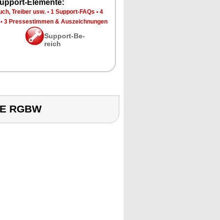
up­port-Ele­men­te:
ch, Trei­ber usw.
•
1 Sup­port-FAQs
•
4
•
3 Pres­se­stim­men & Aus­zeich­nun­gen
Sup­port-Be­
reich
TE RGBW