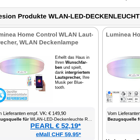
lesion Produkte WLAN-LED-DECKENLEUCH
mi­nea Ho­me Con­trol WLAN Laut­
Lu­mi­nea Ho
e­cher, WLAN De­cken­lam­pe
Er­hellt das Haus in
Ih­ren
Wunsch­far­
ben
und spielt,
dank
in­ter­grier­tem
Laut­spre­cher,
Ih­re
Mu­sik per Blue­
tooth.
 Lie­fe­ran­ten empf. VK: € 149,90
Vom Lie­fe­ran­t
zugs­quel­le für
WLAN-LED-De­cken­leuch­te RGBW
Be­zugs­quel­le f
PEARL € 52,19*
eMall CHF 59.95*