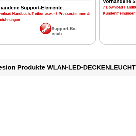
Vor­han­de­ne S
han­de­ne Sup­port-Ele­men­te:
7 Down­load Hand­bu
Kun­den­mei­nun­gen
n­load Hand­buch, Trei­ber usw.
•
3 Pres­se­stim­men &
eich­nun­gen
Sup­port-Be­
reich
lesion Produkte WLAN-LED-DECKENLEUCH