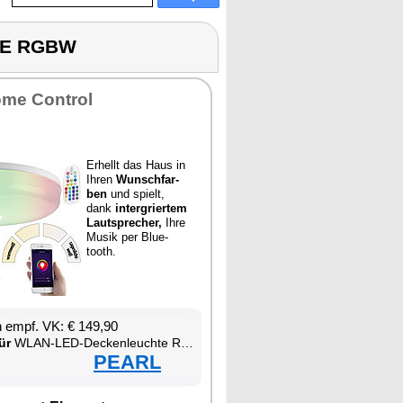
TE RGBW
­me Con­trol
Er­hellt das Haus in
Ih­ren
Wunsch­far­
ben
und spielt,
dank
in­ter­grier­tem
Laut­spre­cher,
Ih­re
Mu­sik per Blue­
tooth.
en empf. VK: € 149,90
ür
WLAN-LED-De­cken­leuch­te RGBW
PEARL