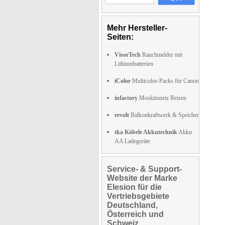
Mehr Hersteller-
Seiten:
VisorTech
Rauchmelder mit
Lithiumbatterien
iColor
Multicolor-Packs für Canon
infactory
Moskitonetz Reisen
revolt
Balkonkraftwerk & Speicher
tka Köbele Akkutechnik
Akku
AA Ladegeräte
Service- & Support-
Website der Marke
Elesion für die
Vertriebsgebiete
Deutschland,
Österreich und
Schweiz