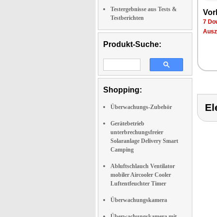
Testergebnisse aus Tests &
Vor­
Testberichten
7 Dow
Aus­z
Produkt-Suche:
Shopping:
E
Überwachungs-Zubehör
Gerätebetrieb
unterbrechungsfreier
Solaranlage Delivery Smart
Camping
Abluftschlauch Ventilator
mobiler Aircooler Cooler
Luftentfeuchter Timer
Überwachungskamera
Überwachungskamera mit