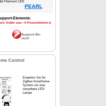
ür
Fil­ament LED
PEARL
up­port-Ele­men­te:
ch, Trei­ber usw.
•
6 Pres­se­stim­men &
Sup­port-Be­
reich
­me Con­trol
Er­wei­tern Sie Ihr
Zig­Bee-Smar­tho­me-
Sys­tem um ei­ne
steu­er­ba­re LED-
Lam­pe