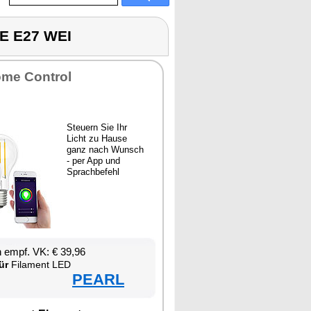
E E27 WEI
­me Con­trol
Steu­ern Sie Ihr
Licht zu Hau­se
ganz nach Wunsch
- per App und
Sprach­be­fehl
en empf. VK: € 39,96
ür
Fil­ament LED
PEARL