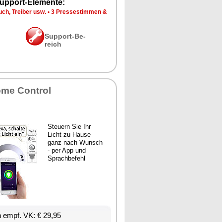
up­port-Ele­men­te:
ch, Trei­ber usw.
•
3 Pres­se­stim­men &
Sup­port-Be­
reich
­me Con­trol
Steu­ern Sie Ihr
Licht zu Hau­se
ganz nach Wunsch
- per App und
Sprach­be­fehl
en empf. VK: € 29,95