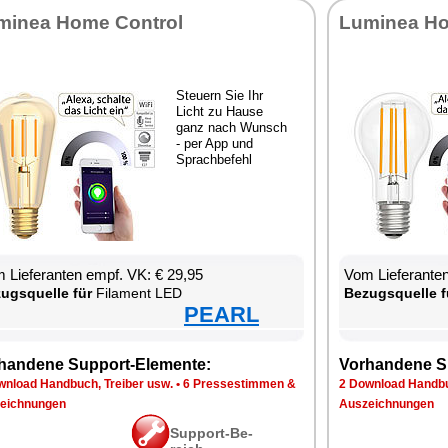
mi­nea Ho­me Con­trol
Lu­mi­nea Ho
Steu­ern Sie Ihr
Licht zu Hau­se
ganz nach Wunsch
- per App und
Sprach­be­fehl
 Lie­fe­ran­ten empf. VK: € 29,95
Vom Lie­fe­ran­t
zugs­quel­le für
Fil­ament LED
Be­zugs­quel­le f
PEARL
han­de­ne Sup­port-Ele­men­te:
Vor­han­de­ne S
n­load Hand­buch, Trei­ber usw.
•
6 Pres­se­stim­men &
2 Down­load Hand­bu
eich­nun­gen
Aus­zeich­nun­gen
Sup­port-Be­