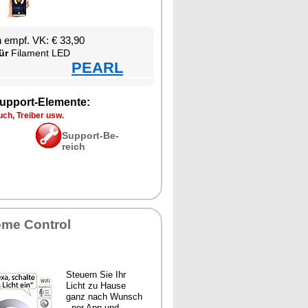
en empf. VK: € 33,90
ür
Fil­ament LED
PEARL
up­port-Ele­men­te:
ch, Trei­ber usw.
Sup­port-Be­
reich
­me Con­trol
Steu­ern Sie Ihr
Licht zu Hau­se
ganz nach Wunsch
- per App und