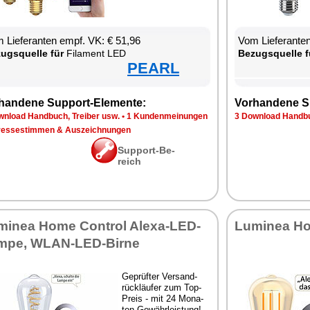
 Lie­fe­ran­ten empf. VK: € 51,96
Vom Lie­fe­ran­t
zugs­quel­le für
Fil­ament LED
Be­zugs­quel­le f
PEARL
han­de­ne Sup­port-Ele­men­te:
Vor­han­de­ne S
n­load Hand­buch, Trei­ber usw.
•
1 Kun­den­mei­nun­gen
3 Down­load Hand­bu
res­se­stim­men & Aus­zeich­nun­gen
Sup­port-Be­
reich
mi­nea Ho­me Con­trol Ale­xa-LED-
Lu­mi­nea Ho
m­pe, WLAN-LED-Bir­ne
Ge­prüf­ter Ver­sand­
rück­läu­fer zum Top-
Preis - mit 24 Mo­na­
ten Ge­währ­leis­tung!