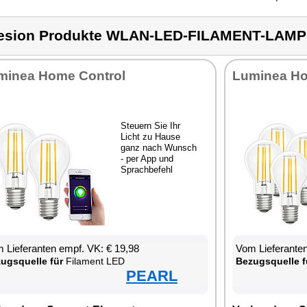
esion Produkte WLAN-LED-FILAMENT-LAMP
mi­nea Ho­me Con­trol
Lu­mi­nea Ho
Steu­ern Sie Ihr
Licht zu Hau­se
ganz nach Wunsch
- per App und
Sprach­be­fehl
 Lie­fe­ran­ten empf. VK: € 19,98
Vom Lie­fe­ran­t
zugs­quel­le für
Fil­ament LED
Be­zugs­quel­le f
PEARL