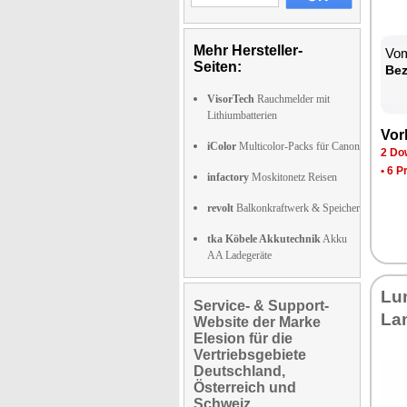
Mehr Hersteller-
Vom
Seiten:
Be­
VisorTech
Rauchmelder mit
Lithiumbatterien
Vor­
iColor
Multicolor-Packs für Canon
2 Dow
•
6 P
infactory
Moskitonetz Reisen
revolt
Balkonkraftwerk & Speicher
tka Köbele Akkutechnik
Akku
AA Ladegeräte
Lu­
Service- & Support-
La
Website der Marke
Elesion für die
Vertriebsgebiete
Deutschland,
Österreich und
Schweiz