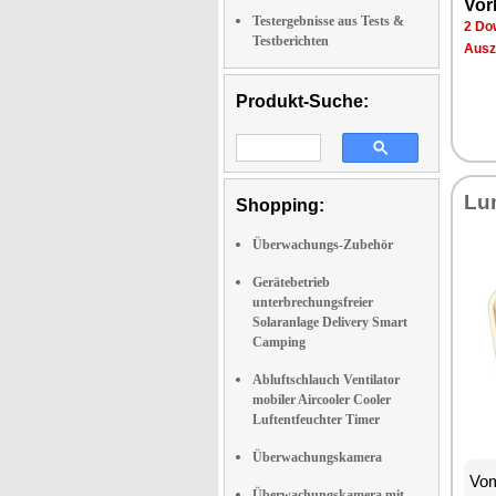
Vor­
Testergebnisse aus Tests &
2 Dow
Testberichten
Aus­z
Produkt-Suche:
Lu­
Shopping:
Überwachungs-Zubehör
Gerätebetrieb
unterbrechungsfreier
Solaranlage Delivery Smart
Camping
Abluftschlauch Ventilator
mobiler Aircooler Cooler
Luftentfeuchter Timer
Überwachungskamera
Vom
Überwachungskamera mit