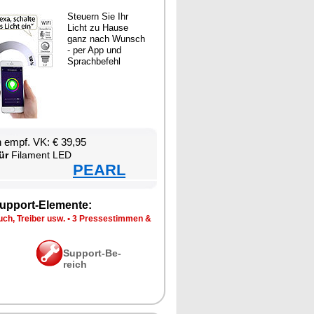
Steu­ern Sie Ihr
Licht zu Hau­se
ganz nach Wunsch
- per App und
Sprach­be­fehl
en empf. VK: € 39,95
ür
Fil­ament LED
PEARL
up­port-Ele­men­te:
ch, Trei­ber usw.
•
3 Pres­se­stim­men &
Sup­port-Be­
reich