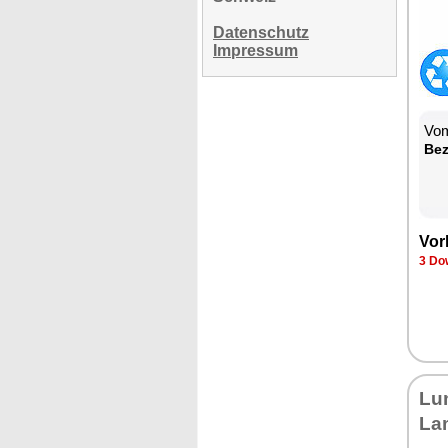
Datenschutz
Impressum
Vom
Be­
Vor­
3 Dow
Lu­
La