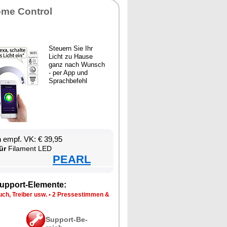
­me Con­trol
Steu­ern Sie Ihr
Licht zu Hau­se
ganz nach Wunsch
- per App und
Sprach­be­fehl
en empf. VK: € 39,95
ür
Fil­ament LED
PEARL
up­port-Ele­men­te:
ch, Trei­ber usw.
•
2 Pres­se­stim­men &
Sup­port-Be­