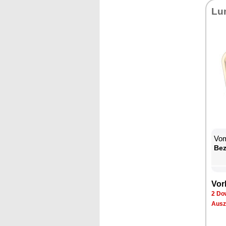
Lu­
Vom
Be­
Vor­
2 Dow
Aus­z