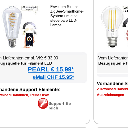
Er­wei­tern Sie Ihr
Zig­Bee-Smar­tho­me-
Sys­tem um ei­ne
steu­er­ba­re LED-
Lam­pe
 Lie­fe­ran­ten empf. VK: € 33,90
Vom Lie­fe­ran­t
zugs­quel­le für
Fil­ament LED
Be­zugs­quel­le f
PEARL € 15,99*
eMall CHF 15.95*
Vor­han­de­ne S
han­de­ne Sup­port-Ele­men­te:
2 Down­load Hand­bu
Aus­zeich­nun­gen
n­load Hand­buch, Trei­ber usw.
Sup­port-Be­
reich