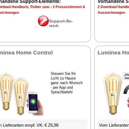
han­de­ne Sup­port-Ele­men­te:
Vor­han­de­ne S
n­load Hand­buch, Trei­ber usw.
•
3 Pres­se­stim­men &
2 Down­load Hand­bu
eich­nun­gen
Aus­zeich­nun­gen
Sup­port-Be­
reich
mi­nea Ho­me Con­trol
Lu­mi­nea Ho
Steu­ern Sie Ihr
Licht zu Hau­se
ganz nach Wunsch
- per App und
Sprach­be­fehl
 Lie­fe­ran­ten empf. VK: € 25,98
Vom Lie­fe­ran­t