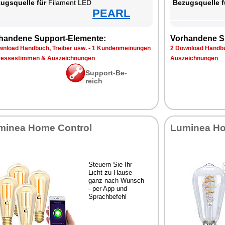
zugs­quel­le für
Fil­ament LED
Be­zugs­quel­le f
PEARL
han­de­ne Sup­port-Ele­men­te:
Vor­han­de­ne S
n­load Hand­buch, Trei­ber usw.
•
1 Kun­den­mei­nun­gen
2 Down­load Hand­bu
res­se­stim­men & Aus­zeich­nun­gen
Aus­zeich­nun­gen
Sup­port-Be­
reich
mi­nea Ho­me Con­trol
Lu­mi­nea Ho
Steu­ern Sie Ihr
Licht zu Hau­se
ganz nach Wunsch
- per App und
Sprach­be­fehl