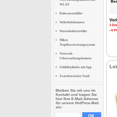
Be­
WLAN
Kaltwasserzähler
Vor­
Sicherheitskamera
3 Dow
•
6 P
Wasserhahnverteiler
Mikro
Tropfbewässerungssystem
Netzwerk-
Ueberwachungskamera
Lu­
Schließzylinder mit App
Zwischenstecker Funk
Bleiben Sie mit uns im
Kontakt und tragen Sie
hier Ihre E-Mail-Adresse
für unsere HotPrice-Mail
ein: