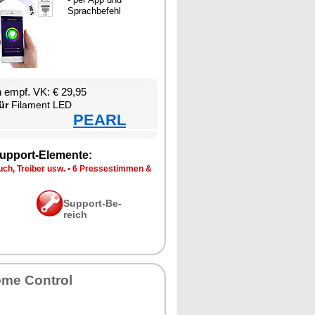
Sprach­be­fehl
en empf. VK: € 29,95
ür
Fil­ament LED
PEARL
up­port-Ele­men­te:
ch, Trei­ber usw.
•
6 Pres­se­stim­men &
Sup­port-Be­
reich
­me Con­trol