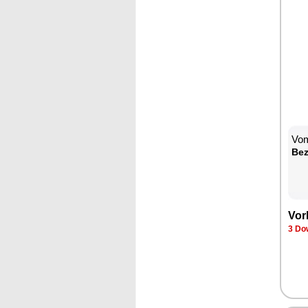
Vom
Be­
Vor­
3 Dow