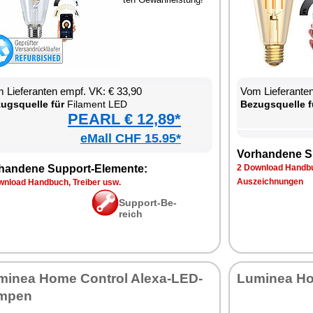
 Lie­fe­ran­ten empf. VK: € 33,90
Vom Lie­fe­ran­t
zugs­quel­le für
Fil­ament LED
Be­zugs­quel­le f
PEARL € 12,89*
eMall CHF 15.95*
Vor­han­de­ne S
han­de­ne Sup­port-Ele­men­te:
2 Down­load Hand­bu
Aus­zeich­nun­gen
n­load Hand­buch, Trei­ber usw.
Sup­port-Be­
reich
mi­nea Ho­me Con­trol Ale­xa-LED-
Lu­mi­nea Ho
m­pen