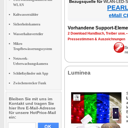
Be­zugs­quel­le für
WLAN-LED-Strei
WLAN
PEARL 
Kaltwasserzähler
eMall C
Sicherheitskamera
Vor­han­de­ne Sup­port-Ele­me
2 Down­load Hand­buch, Trei­ber usw.
Wasserhahnverteiler
Pres­se­stim­men & Aus­zeich­nun­gen
Mikro
S
Tropfbewässerungssystem
r
Netzwerk-
Ueberwachungskamera
Lu­mi­nea
Schließzylinder mit App
Zwischenstecker Funk
L
Bleiben Sie mit uns im
a
Kontakt und tragen Sie
l
hier Ihre E-Mail-Adresse
B
für unsere HotPrice-Mail
ein: