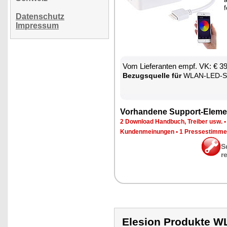
f
Datenschutz
Impressum
Vom Lie­fe­ran­ten empf. VK: € 3
Be­zugs­quel­le für
WLAN-LED-Strei
Vor­han­de­ne Sup­port-Ele­me
2 Down­load Hand­buch, Trei­ber usw.
Kun­den­mei­nun­gen
•
1 Pres­se­stim­m
S
r
Elesion Produkte 