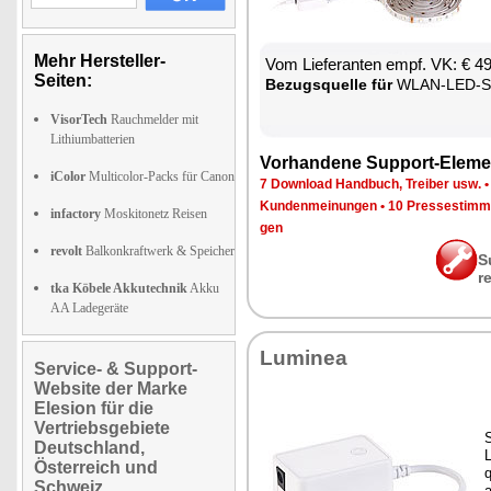
Mehr Hersteller-
Vom Lie­fe­ran­ten empf. VK: € 4
Seiten:
Be­zugs­quel­le für
WLAN-LED-Strei
VisorTech
Rauchmelder mit
Lithiumbatterien
Vor­han­de­ne Sup­port-Ele­me
iColor
Multicolor-Packs für Canon
7 Down­load Hand­buch, Trei­ber usw.
Kun­den­mei­nun­gen
•
10 Pres­se­stim­
infactory
Moskitonetz Reisen
gen
revolt
Balkonkraftwerk & Speicher
S
r
tka Köbele Akkutechnik
Akku
AA Ladegeräte
Lu­mi­nea
Service- & Support-
Website der Marke
Elesion für die
Vertriebsgebiete
S
Deutschland,
L
Österreich und
Schweiz
a