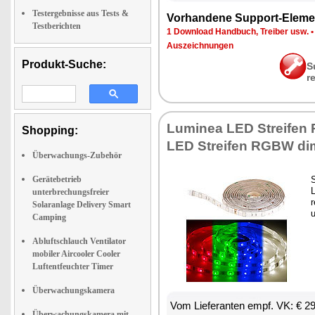
Testergebnisse aus Tests &
Vor­han­de­ne Sup­port-Ele­me
Testberichten
1 Down­load Hand­buch, Trei­ber usw.
Aus­zeich­nun­gen
Produkt-Suche:
S
r
Lu­mi­nea LED Strei­fe
Shopping:
LED Strei­fen RGBW di
Überwachungs-Zubehör
Gerätebetrieb
S
L
unterbrechungsfreier
r
Solaranlage Delivery Smart
u
Camping
Abluftschlauch Ventilator
mobiler Aircooler Cooler
Luftentfeuchter Timer
Überwachungskamera
Vom Lie­fe­ran­ten empf. VK: € 2
Überwachungskamera mit