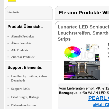
Elesion Produkte 
Startseite
Lun­ar­tec LED Schlau
Produkt-Übersicht:
Leucht­strei­fen, Smar­
Aktuelle Produkte
Strips
Ältere Produkte
B
l
Alle Produkte
v
Zubehör Produkte
Support-Elemente:
Handbuch-, Treiber-, Video-
Downloads
Vom Lie­fe­ran­ten empf. VK: € 1
Support-FAQs
Be­zugs­quel­le für
WLAN-LED-Strei
PEARL €
Erfahrungen, Beiträge
eMall C
Diskussions-Forum