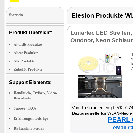
Elesion Produkte 
Startseite
Lun­ar­tec LED Strei­fen, 
Produkt-Übersicht:
Out­door, Ne­on Schlau
Aktuelle Produkte
Ältere Produkte
T
t
Alle Produkte
k
Zubehör Produkte
Support-Elemente:
Handbuch-, Treiber-, Video-
Downloads
Vom Lie­fe­ran­ten empf. VK: € 7
Support-FAQs
Be­zugs­quel­le für
WLAN-Ne­on-Strei­
PEARL €
Erfahrungen, Beiträge
eMall C
Diskussions-Forum