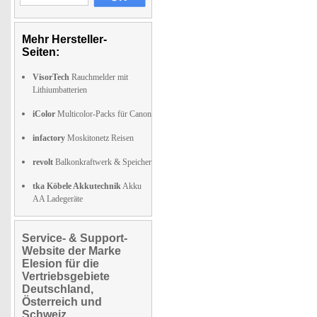
Mehr Hersteller-
Seiten:
VisorTech
Rauchmelder mit
Lithiumbatterien
iColor
Multicolor-Packs für Canon
infactory
Moskitonetz Reisen
revolt
Balkonkraftwerk & Speicher
tka Köbele Akkutechnik
Akku
AA Ladegeräte
Service- & Support-
Website der Marke
Elesion für die
Vertriebsgebiete
Deutschland,
Österreich und
Schweiz