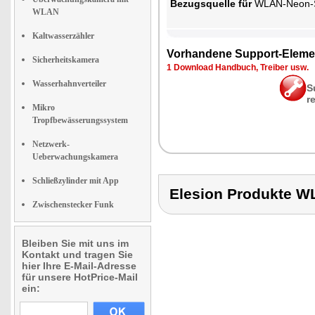
Be­zugs­quel­le für
WLAN-Ne­on-Strei­
WLAN
Kaltwasserzähler
Vor­han­de­ne Sup­port-Ele­me
Sicherheitskamera
1 Down­load Hand­buch, Trei­ber usw.
Wasserhahnverteiler
S
r
Mikro
Tropfbewässerungssystem
Netzwerk-
Ueberwachungskamera
Schließzylinder mit App
Elesion Produkte 
Zwischenstecker Funk
Bleiben Sie mit uns im
Kontakt und tragen Sie
hier Ihre E-Mail-Adresse
für unsere HotPrice-Mail
ein: