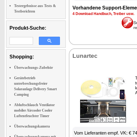
Testergebnisse aus Tests &
Vor­han­de­ne Sup­port-Ele­me
Testberichten
4 Down­load Hand­buch, Trei­ber usw.
S
r
Produkt-Suche:
Lun­ar­tec
Shopping:
Überwachungs-Zubehör
Gerätebetrieb
T
t
unterbrechungsfreier
k
Solaranlage Delivery Smart
Camping
Abluftschlauch Ventilator
mobiler Aircooler Cooler
Luftentfeuchter Timer
Überwachungskamera
Vom Lie­fe­ran­ten empf. VK: € 7
Überwachungskamera mit