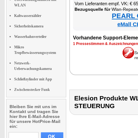
Vom Lie­fe­ran­ten empf. VK: € 6
WLAN
Be­zugs­quel­le für
Wlan-Re­pea­t
PEARL €
Kaltwasserzähler
eMall C
Sicherheitskamera
Wasserhahnverteiler
Vor­han­de­ne Sup­port-Ele­me
1 Pres­se­stim­men & Aus­zeich­nun­gen
Mikro
S
Tropfbewässerungssystem
r
Netzwerk-
Ueberwachungskamera
Schließzylinder mit App
Zwischenstecker Funk
Elesion Produkte
STEUERUNG
Bleiben Sie mit uns im
Kontakt und tragen Sie
hier Ihre E-Mail-Adresse
für unsere HotPrice-Mail
ein: