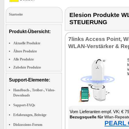
Elesion Produkte
Startseite
STEUERUNG
Produkt-Übersicht:
7links Ac­cess Point, Wi-
Aktuelle Produkte
WLAN-Ver­stär­ker & Re­
Ältere Produkte
Alle Produkte
S
t
Zubehör Produkte
v
Support-Elemente:
Handbuch-, Treiber-, Video-
Downloads
Support-FAQs
Vom Lie­fe­ran­ten empf. VK: € 7
Erfahrungen, Beiträge
Be­zugs­quel­le für
Wlan-Re­pea­t
PEARL €
Diskussions-Forum