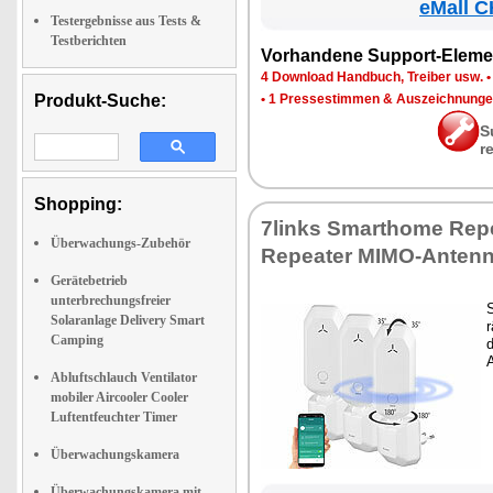
eMall C
Testergebnisse aus Tests &
Testberichten
Vor­han­de­ne Sup­port-Ele­me
4 Down­load Hand­buch, Trei­ber usw.
Produkt-Suche:
•
1 Pres­se­stim­men & Aus­zeich­nun­g
S
r
Shopping:
7links Smar­tho­me Re­p
Überwachungs-Zubehör
Re­pea­ter MI­MO-An­ten­
Gerätebetrieb
unterbrechungsfreier
S
Solaranlage Delivery Smart
r
Camping
d
Abluftschlauch Ventilator
mobiler Aircooler Cooler
Luftentfeuchter Timer
Überwachungskamera
Überwachungskamera mit