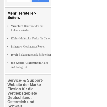
Mehr Hersteller-
Seiten:
VisorTech
Rauchmelder mit
Lithiumbatterien
iColor
Multicolor-Packs für Canon
infactory
Moskitonetz Reisen
revolt
Balkonkraftwerk & Speicher
tka Köbele Akkutechnik
Akku
AA Ladegeräte
Service- & Support-
Website der Marke
Elesion für die
Vertriebsgebiete
Deutschland,
Österreich und
Schweiz