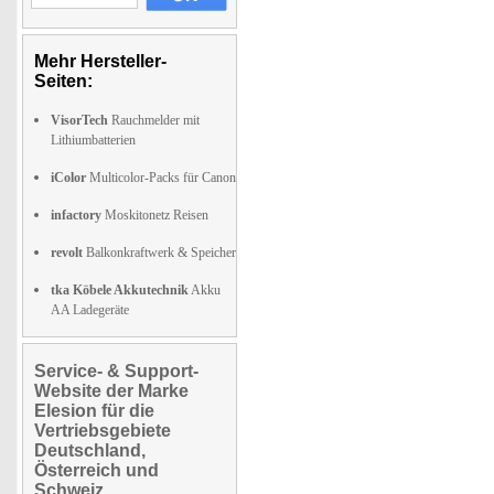
Mehr Hersteller-
Seiten:
VisorTech
Rauchmelder mit
Lithiumbatterien
iColor
Multicolor-Packs für Canon
infactory
Moskitonetz Reisen
revolt
Balkonkraftwerk & Speicher
tka Köbele Akkutechnik
Akku
AA Ladegeräte
Service- & Support-
Website der Marke
Elesion für die
Vertriebsgebiete
Deutschland,
Österreich und
Schweiz