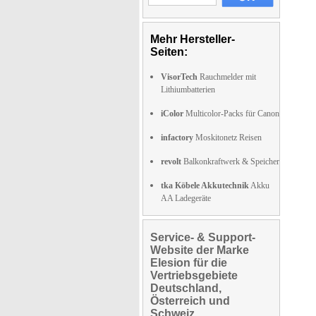
Mehr Hersteller-
Seiten:
VisorTech
Rauchmelder mit
Lithiumbatterien
iColor
Multicolor-Packs für Canon
infactory
Moskitonetz Reisen
revolt
Balkonkraftwerk & Speicher
tka Köbele Akkutechnik
Akku
AA Ladegeräte
Service- & Support-
Website der Marke
Elesion für die
Vertriebsgebiete
Deutschland,
Österreich und
Schweiz