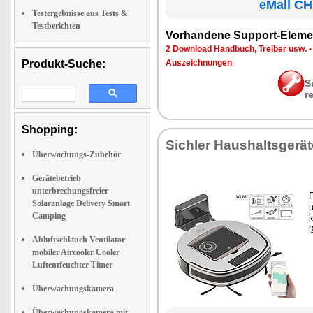
eMall CH
Testergebnisse aus Tests &
Testberichten
Vor­han­de­ne Sup­port-Ele­me
2 Down­load Hand­buch, Trei­ber usw.
Produkt-Suche:
Aus­zeich­nun­gen
S
r
Shopping:
Sich­ler Haus­halts­ge­rä­
Überwachungs-Zubehör
Gerätebetrieb
unterbrechungsfreier
P
Solaranlage Delivery Smart
u
Camping
k
ß
Abluftschlauch Ventilator
mobiler Aircooler Cooler
Luftentfeuchter Timer
Überwachungskamera
Überwachungskamera mit