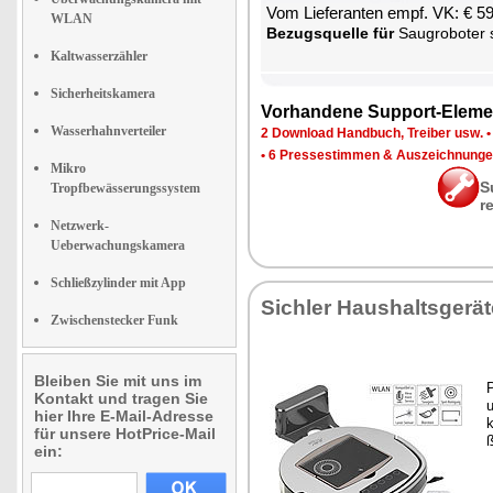
Vom Lie­fe­ran­ten empf. VK: € 5
WLAN
Be­zugs­quel­le für
Sau­g­ro­bo­ter
Kaltwasserzähler
Sicherheitskamera
Vor­han­de­ne Sup­port-Ele­me
Wasserhahnverteiler
2 Down­load Hand­buch, Trei­ber usw.
•
6 Pres­se­stim­men & Aus­zeich­nun­g
Mikro
S
Tropfbewässerungssystem
r
Netzwerk-
Ueberwachungskamera
Schließzylinder mit App
Sich­ler Haus­halts­ge­rä­
Zwischenstecker Funk
Bleiben Sie mit uns im
P
Kontakt und tragen Sie
u
hier Ihre E-Mail-Adresse
k
für unsere HotPrice-Mail
ß
ein: