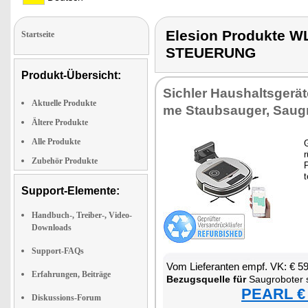
Elesion Produkte
Startseite
STEUERUNG
Produkt-Übersicht:
Sich­ler Haus­halts­ge­rä
Aktuelle Produkte
me Staub­sau­ger, Sau­g­r
Ältere Produkte
Alle Produkte
G
r
Zubehör Produkte
P
t
Support-Elemente:
Handbuch-, Treiber-, Video-
Downloads
Support-FAQs
Vom Lie­fe­ran­ten empf. VK: € 5
Erfahrungen, Beiträge
Be­zugs­quel­le für
Sau­g­ro­bo­ter
PEARL € 
Diskussions-Forum