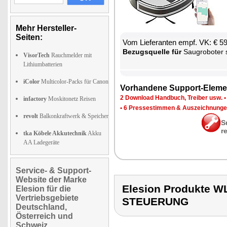
Mehr Hersteller-
Seiten:
Vom Lie­fe­ran­ten empf. VK: € 5
Be­zugs­quel­le für
Sau­g­ro­bo­ter
VisorTech
Rauchmelder mit
Lithiumbatterien
iColor
Multicolor-Packs für Canon
Vor­han­de­ne Sup­port-Ele­me
2 Down­load Hand­buch, Trei­ber usw.
infactory
Moskitonetz Reisen
•
6 Pres­se­stim­men & Aus­zeich­nun­g
revolt
Balkonkraftwerk & Speicher
S
r
tka Köbele Akkutechnik
Akku
AA Ladegeräte
Service- & Support-
Website der Marke
Elesion Produkte
Elesion für die
Vertriebsgebiete
STEUERUNG
Deutschland,
Österreich und
Schweiz