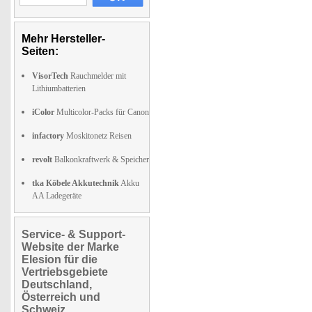
Mehr Hersteller-
Seiten:
VisorTech
Rauchmelder mit
Lithiumbatterien
iColor
Multicolor-Packs für Canon
infactory
Moskitonetz Reisen
revolt
Balkonkraftwerk & Speicher
tka Köbele Akkutechnik
Akku
AA Ladegeräte
Service- & Support-
Website der Marke
Elesion für die
Vertriebsgebiete
Deutschland,
Österreich und
Schweiz