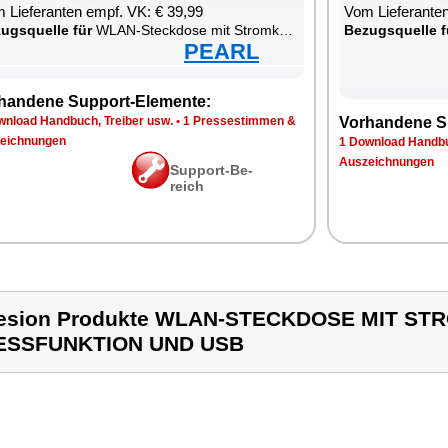
 Lie­fe­ran­ten empf. VK: € 39,99
Vom Lie­fe­ran­t
zugs­quel­le für
WLAN-Steck­do­se mit Strom­kos­ten-Mess­funk­ti­on und USB
Be­zugs­quel­le f
PEARL
han­de­ne Sup­port-Ele­men­te:
n­load Hand­buch, Trei­ber usw.
•
1 Pres­se­stim­men &
Vor­han­de­ne S
eich­nun­gen
1 Down­load Hand­bu
Aus­zeich­nun­gen
Sup­port-Be­
reich
esion Produkte WLAN-STECKDOSE MIT S
ESSFUNKTION UND USB