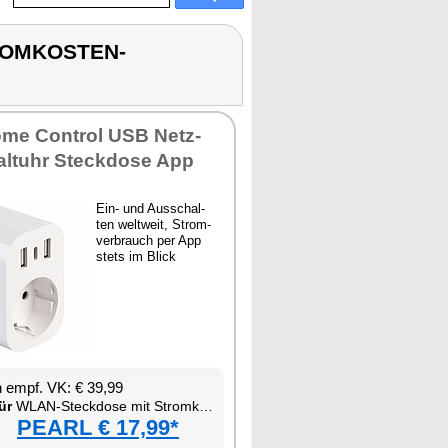
TROMKOSTEN-
o­me Con­trol USB Netz­
halt­uhr Steck­do­se App
Ein- und Aus­schal­
ten welt­weit, Strom­
ver­brauch per App
stets im Blick
en empf. VK: € 39,99
ür
WLAN-Steck­do­se mit Strom­kos­ten-Mess­funk­ti­on und USB
PEARL € 17,99*