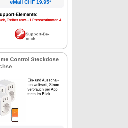
eMall CHF 19.95*
up­port-Ele­men­te:
ch, Trei­ber usw.
•
1 Pres­se­stim­men &
Sup­port-Be­
reich
­me Con­trol Steck­do­se
ch­se
Ein- und Aus­schal­
ten welt­weit, Strom­
ver­brauch per App
stets im Blick