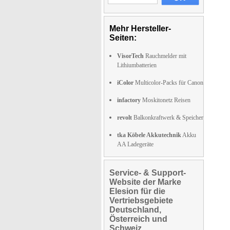
Mehr Hersteller-
Seiten:
VisorTech
Rauchmelder mit
Lithiumbatterien
iColor
Multicolor-Packs für Canon
infactory
Moskitonetz Reisen
revolt
Balkonkraftwerk & Speicher
tka Köbele Akkutechnik
Akku
AA Ladegeräte
Service- & Support-
Website der Marke
Elesion für die
Vertriebsgebiete
Deutschland,
Österreich und
Schweiz