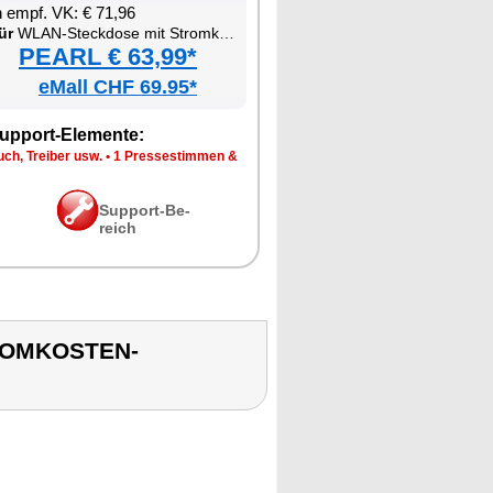
en empf. VK: € 71,96
ür
WLAN-Steck­do­se mit Strom­kos­ten-Mess­funk­ti­on und USB
PEARL € 63,99*
eMall CHF 69.95*
up­port-Ele­men­te:
ch, Trei­ber usw.
•
1 Pres­se­stim­men &
Sup­port-Be­
reich
TROMKOSTEN-