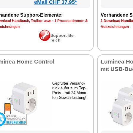
eMall CHF 37.95*
han­de­ne Sup­port-Ele­men­te:
Vor­han­de­ne S
n­load Hand­buch, Trei­ber usw.
•
1 Pres­se­stim­men &
1 Down­load Hand­bu
eich­nun­gen
Aus­zeich­nun­gen
Sup­port-Be­
reich
mi­nea Ho­me Con­trol
Lu­mi­nea Ho
mit USB-Bu
Ge­prüf­ter Ver­sand­
rück­läu­fer zum Top-
Preis - mit 24 Mo­na­
ten Ge­währ­leis­tung!