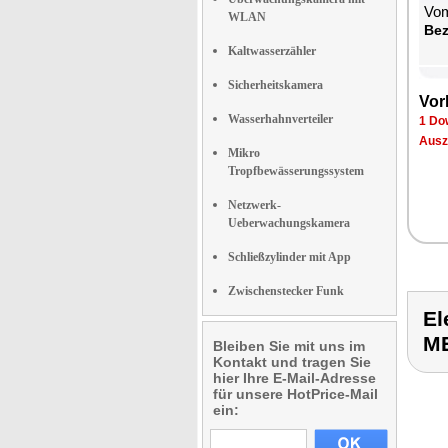
Vom
WLAN
Be­
Kaltwasserzähler
Sicherheitskamera
Vor­
Wasserhahnverteiler
1 Dow
Aus­z
Mikro
Tropfbewässerungssystem
Netzwerk-
Ueberwachungskamera
Schließzylinder mit App
Zwischenstecker Funk
El
M
Bleiben Sie mit uns im
Kontakt und tragen Sie
hier Ihre E-Mail-Adresse
für unsere HotPrice-Mail
ein: