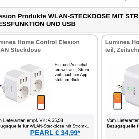
esion Produkte WLAN-STECKDOSE MIT S
ESSFUNKTION UND USB
mi­nea Ho­me Con­trol Ele­si­on
Lu­mi­nea H
AN Steck­do­se
teil, Zeit­sc
Ein- und Aus­schal­
ten welt­weit, Strom­
ver­brauch per App
stets im Blick
 Lie­fe­ran­ten empf. VK: € 35,98
Vom Lie­fe­ran­t
zugs­quel­le für
WLAN-Steck­do­se mit Strom­kos­ten-Mess­funk­ti­on und USB
Be­zugs­quel­le f
PEARL € 34,99*