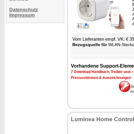
Datenschutz
Z
m
Impressum
A
Vom Lie­fe­ran­ten empf. VK: € 3
Be­zugs­quel­le für
WLAN-Steck­d
Vor­han­de­ne Sup­port-Ele­me
7 Down­load Hand­buch, Trei­ber usw.
Pres­se­stim­men & Aus­zeich­nun­gen
S
r
Lu­mi­nea Ho­me Con­tro