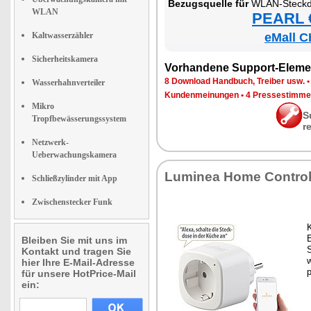
Be­zugs­quel­le für
WLAN-Steck­d
WLAN
PEARL €
Kaltwasserzähler
eMall C
Sicherheitskamera
Vor­han­de­ne Sup­port-Ele­me
8 Down­load Hand­buch, Trei­ber usw.
Wasserhahnverteiler
Kun­den­mei­nun­gen
•
4 Pres­se­stim­m
Mikro
S
Tropfbewässerungssystem
r
Netzwerk-
Ueberwachungskamera
Lu­mi­nea Ho­me Con­tro
Schließzylinder mit App
Zwischenstecker Funk
K
E
Bleiben Sie mit uns im
S
Kontakt und tragen Sie
w
hier Ihre E-Mail-Adresse
p
für unsere HotPrice-Mail
ein: