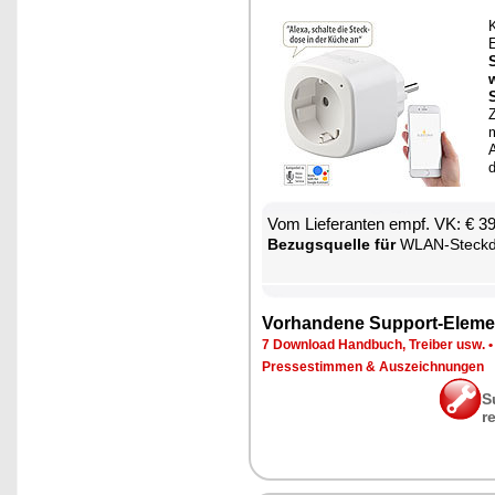
K
E
w
Z
m
A
Vom Lie­fe­ran­ten empf. VK: € 3
Be­zugs­quel­le für
WLAN-Steck­d
Vor­han­de­ne Sup­port-Ele­me
7 Down­load Hand­buch, Trei­ber usw.
Pres­se­stim­men & Aus­zeich­nun­gen
S
r