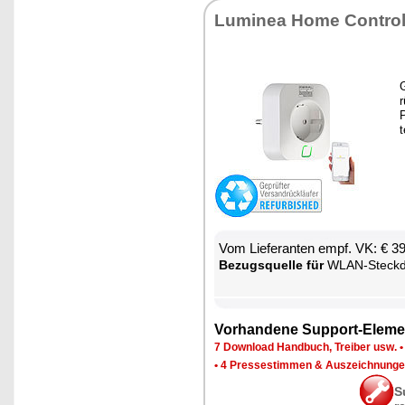
Lu­mi­nea Ho­me Con­tro
G
r
P
t
Vom Lie­fe­ran­ten empf. VK: € 3
Be­zugs­quel­le für
WLAN-Steck­d
Vor­han­de­ne Sup­port-Ele­me
7 Down­load Hand­buch, Trei­ber usw.
•
4 Pres­se­stim­men & Aus­zeich­nun­g
S