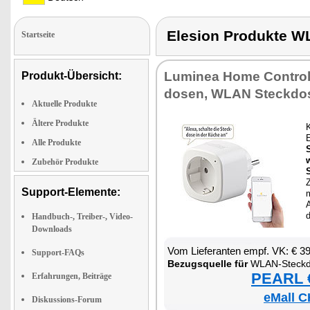
Elesion Produkte
Startseite
Lu­mi­nea Ho­me Con­trol
Produkt-Übersicht:
do­sen, WLAN Steck­do­s
Aktuelle Produkte
Ältere Produkte
K
E
Alle Produkte
w
Zubehör Produkte
Z
Support-Elemente:
m
A
Handbuch-, Treiber-, Video-
Downloads
Vom Lie­fe­ran­ten empf. VK: € 3
Support-FAQs
Be­zugs­quel­le für
WLAN-Steck­d
PEARL €
Erfahrungen, Beiträge
eMall C
Diskussions-Forum