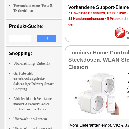
Testergebnisse aus Tests &
Vor­han­de­ne Sup­port-Ele­me
Testberichten
7 Down­load Hand­buch, Trei­ber usw.
44 Kun­den­mei­nun­gen
•
5 Pres­se­sti
gen
Produkt-Suche:
S
r
Lu­mi­nea Ho­me Con­trol 
Shopping:
Steck­do­sen, WLAN Ste
Überwachungs-Zubehör
Ele­si­on
Gerätebetrieb
K
E
unterbrechungsfreier
S
Solaranlage Delivery Smart
Camping
r
Abluftschlauch Ventilator
mobiler Aircooler Cooler
Luftentfeuchter Timer
Überwachungskamera
Vom Lie­fe­ran­ten empf. VK: € 3
Überwachungskamera mit