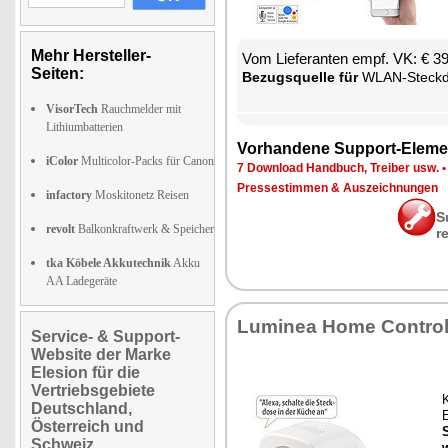
Mehr Hersteller-
Vom Lie­fe­ran­ten empf. VK: € 3
Seiten:
Be­zugs­quel­le für
WLAN-Steck­d
VisorTech
Rauchmelder mit
Lithiumbatterien
Vor­han­de­ne Sup­port-Ele­me
iColor
Multicolor-Packs für Canon
7 Down­load Hand­buch, Trei­ber usw.
Pres­se­stim­men & Aus­zeich­nun­gen
infactory
Moskitonetz Reisen
S
revolt
Balkonkraftwerk & Speicher
r
tka Köbele Akkutechnik
Akku
AA Ladegeräte
Lu­mi­nea Ho­me Con­tro
Service- & Support-
Website der Marke
Elesion für die
Vertriebsgebiete
K
Deutschland,
E
Österreich und
Schweiz
w