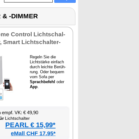
R & -DIMMER
­me Con­trol Licht­schal­
, Smart Licht­schal­ter-
Re­geln Sie die
Licht­stär­ke ein­fach
durch leich­te Be­rüh­
rung. Oder be­quem
vom So­fa per
Sprach­be­fehl
oder
App
.
en empf. VK: € 49,90
ür
Licht­schal­ter
PEARL € 15,99*
eMall CHF 17.95*