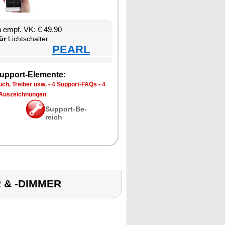
en empf. VK: € 49,90
ür
Licht­schal­ter
PEARL
up­port-Ele­men­te:
ch, Trei­ber usw.
•
4 Sup­port-FAQs
•
4
Aus­zeich­nun­gen
Sup­port-Be­
reich
R & -DIMMER