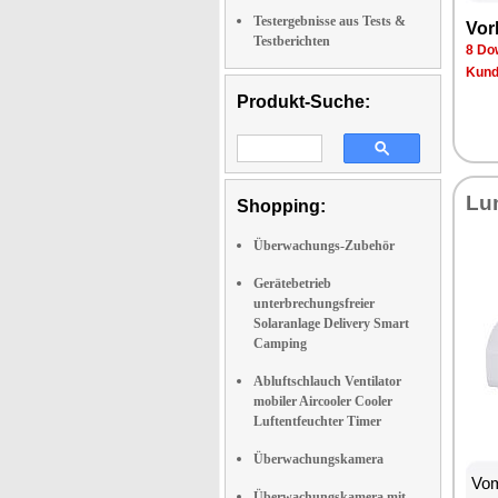
Testergebnisse aus Tests &
Vor­
Testberichten
8 Dow
Kun­d
Produkt-Suche:
Lu­
Shopping:
Überwachungs-Zubehör
Gerätebetrieb
unterbrechungsfreier
Solaranlage Delivery Smart
Camping
Abluftschlauch Ventilator
mobiler Aircooler Cooler
Luftentfeuchter Timer
Überwachungskamera
Vom
Überwachungskamera mit