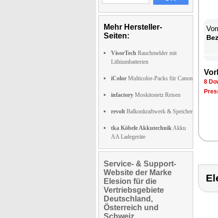
Mehr Hersteller-
Vom
Seiten:
Be­
VisorTech
Rauchmelder mit
Lithiumbatterien
Vor­
iColor
Multicolor-Packs für Canon
8 Dow
Pres­
infactory
Moskitonetz Reisen
revolt
Balkonkraftwerk & Speicher
tka Köbele Akkutechnik
Akku
AA Ladegeräte
Service- & Support-
Website der Marke
El
Elesion für die
Vertriebsgebiete
Deutschland,
Österreich und
Schweiz