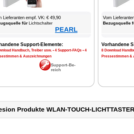
 Lie­fe­ran­ten empf. VK: € 49,90
Vom Lie­fe­ran­t
zugs­quel­le für
Licht­schal­ter
Be­zugs­quel­le f
PEARL
han­de­ne Sup­port-Ele­men­te:
Vor­han­de­ne S
n­load Hand­buch, Trei­ber usw.
•
4 Sup­port-FAQs
•
4
8 Down­load Hand­bu
se­stim­men & Aus­zeich­nun­gen
Pres­se­stim­men & 
Sup­port-Be­
reich
esion Produkte WLAN-TOUCH-LICHTTASTE