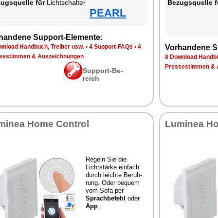
zugs­quel­le für
Licht­schal­ter
Be­zugs­quel­le f
PEARL
han­de­ne Sup­port-Ele­men­te:
n­load Hand­buch, Trei­ber usw.
•
4 Sup­port-FAQs
•
4
Vor­han­de­ne S
se­stim­men & Aus­zeich­nun­gen
8 Down­load Hand­bu
Pres­se­stim­men & 
Sup­port-Be­
reich
mi­nea Ho­me Con­trol
Lu­mi­nea Ho
Re­geln Sie die
Licht­stär­ke ein­fach
durch leich­te Be­rüh­
rung. Oder be­quem
vom So­fa per
Sprach­be­fehl
oder
App
.