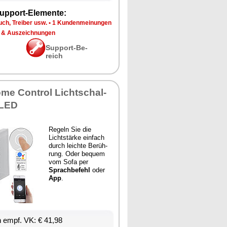
up­port-Ele­men­te:
ch, Trei­ber usw.
•
1 Kun­den­mei­nun­gen
 & Aus­zeich­nun­gen
Sup­port-Be­
reich
­me Con­trol Licht­schal­
 LED
Re­geln Sie die
Licht­stär­ke ein­fach
durch leich­te Be­rüh­
rung. Oder be­quem
vom So­fa per
Sprach­be­fehl
oder
App
.
en empf. VK: € 41,98