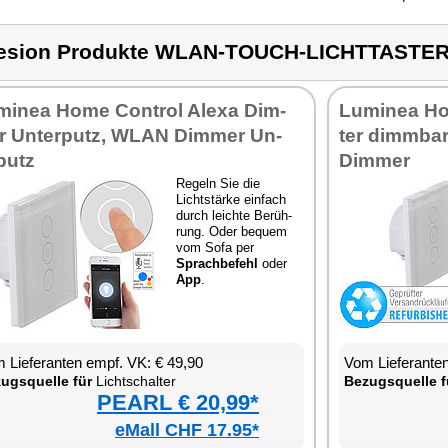
esion Produkte WLAN-TOUCH-LICHTTASTE
mi­nea Ho­me Con­trol Ale­xa Dim­
Lu­mi­nea Ho
 Un­ter­putz, WLAN Dim­mer Un­
ter dimm­bar
­putz
Dim­mer
Re­geln Sie die
Licht­stär­ke ein­fach
durch leich­te Be­rüh­
rung. Oder be­quem
vom So­fa per
Sprach­be­fehl
oder
App
.
 Lie­fe­ran­ten empf. VK: € 49,90
Vom Lie­fe­ran­t
zugs­quel­le für
Licht­schal­ter
Be­zugs­quel­le f
PEARL € 20,99*
eMall CHF 17.95*