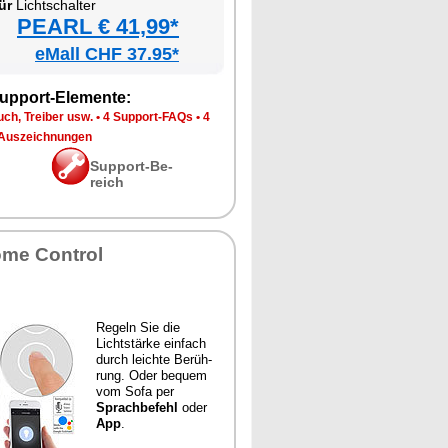
ür
Licht­schal­ter
PEARL € 41,99*
eMall CHF 37.95*
up­port-Ele­men­te:
ch, Trei­ber usw.
•
4 Sup­port-FAQs
•
4
Aus­zeich­nun­gen
Sup­port-Be­
reich
­me Con­trol
Re­geln Sie die
Licht­stär­ke ein­fach
durch leich­te Be­rüh­
rung. Oder be­quem
vom So­fa per
Sprach­be­fehl
oder
App
.