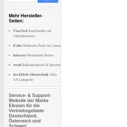
Mehr Hersteller-
Seiten:
VisorTech
Rauchmelder mit
Lithiumbatterien
iColor
Multicolor-Packs für Canon
infactory
Moskitonetz Reisen
revolt
Balkonkraftwerk & Speicher
tka Köbele Akkutechnik
Akku
AA Ladegeräte
Service- & Support-
Website der Marke
Elesion für die
Vertriebsgebiete
Deutschland,
Österreich und
Schweiz