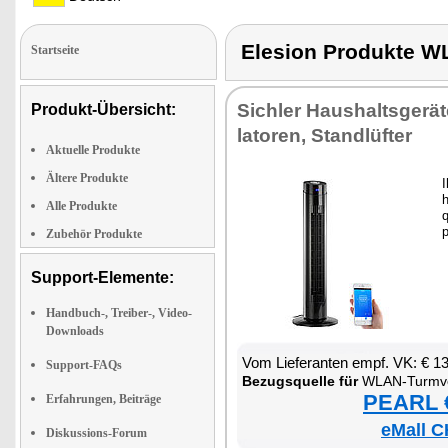
Elesion Produkte 
Startseite
Sich­ler Haus­halts­ge­rä­
Produkt-Übersicht:
la­to­ren, Stand­lüf­ter
Aktuelle Produkte
Ältere Produkte
I
h
Alle Produkte
q
p
Zubehör Produkte
Support-Elemente:
Handbuch-, Treiber-, Video-
Downloads
Vom Lie­fe­ran­ten empf. VK: € 1
Support-FAQs
Be­zugs­quel­le für
WLAN-Turm­ven­ti­l
PEARL €
Erfahrungen, Beiträge
eMall C
Diskussions-Forum