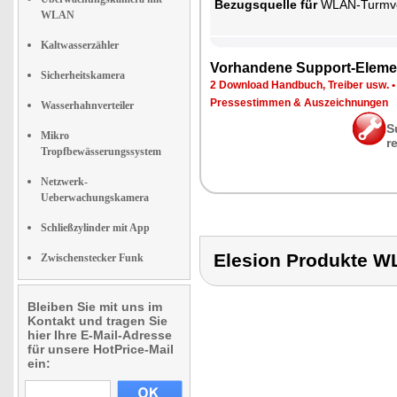
Be­zugs­quel­le für
WLAN-Turm­ven­ti­l
WLAN
Kaltwasserzähler
Vor­han­de­ne Sup­port-Ele­me
Sicherheitskamera
2 Down­load Hand­buch, Trei­ber usw.
Pres­se­stim­men & Aus­zeich­nun­gen
Wasserhahnverteiler
S
Mikro
r
Tropfbewässerungssystem
Netzwerk-
Ueberwachungskamera
Schließzylinder mit App
Elesion Produkte 
Zwischenstecker Funk
Bleiben Sie mit uns im
Kontakt und tragen Sie
hier Ihre E-Mail-Adresse
für unsere HotPrice-Mail
ein: