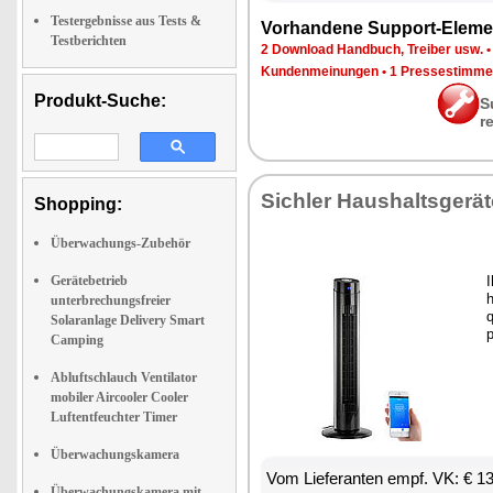
Testergebnisse aus Tests &
Vor­han­de­ne Sup­port-Ele­me
Testberichten
2 Down­load Hand­buch, Trei­ber usw.
Kun­den­mei­nun­gen
•
1 Pres­se­stim­m
Produkt-Suche:
S
r
Sich­ler Haus­halts­ge­rä­
Shopping:
Überwachungs-Zubehör
Gerätebetrieb
I
h
unterbrechungsfreier
q
Solaranlage Delivery Smart
p
Camping
Abluftschlauch Ventilator
mobiler Aircooler Cooler
Luftentfeuchter Timer
Überwachungskamera
Vom Lie­fe­ran­ten empf. VK: € 1
Überwachungskamera mit