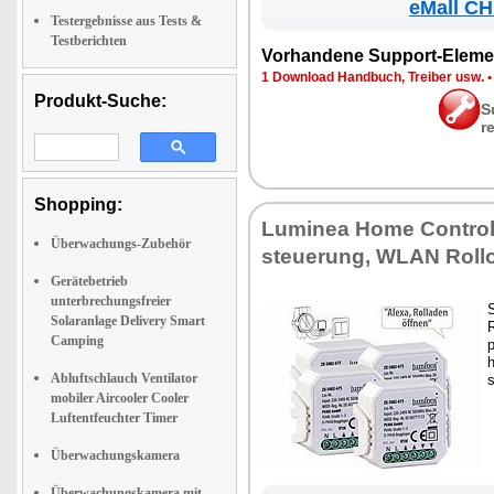
eMall CH
Testergebnisse aus Tests &
Testberichten
Vor­han­de­ne Sup­port-Ele­me
1 Down­load Hand­buch, Trei­ber usw.
Produkt-Suche:
S
r
Shopping:
Lu­mi­nea Ho­me Con­trol 
Überwachungs-Zubehör
steue­rung, WLAN Rol­lo­
Gerätebetrieb
unterbrechungsfreier
S
Solaranlage Delivery Smart
R
Camping
p
Abluftschlauch Ventilator
s
mobiler Aircooler Cooler
Luftentfeuchter Timer
Überwachungskamera
Überwachungskamera mit