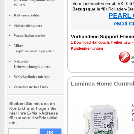
Vom Lie­fe­ran­ten empf. VK: € 6
WLAN
Be­zugs­quel­le für
Roll­la­den-St
PEARL €
Kaltwasserzähler
eMall C
Sicherheitskamera
Wasserhahnverteiler
Vor­han­de­ne Sup­port-Ele­me
1 Down­load Hand­buch, Trei­ber usw.
Mikro
Kun­den­mei­nun­gen
Tropfbewässerungssystem
S
Netzwerk-
r
Ueberwachungskamera
Schließzylinder mit App
Lu­mi­nea Ho­me Con­tro
Zwischenstecker Funk
Bleiben Sie mit uns im
G
Kontakt und tragen Sie
r
hier Ihre E-Mail-Adresse
P
für unsere HotPrice-Mail
t
ein: