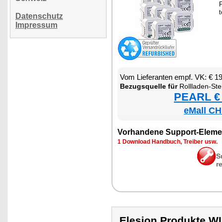
P
t
Datenschutz
Impressum
Vom Lie­fe­ran­ten empf. VK: € 1
Be­zugs­quel­le für
Roll­la­den-St
PEARL € 
eMall CH
Vor­han­de­ne Sup­port-Ele­me
1 Down­load Hand­buch, Trei­ber usw.
S
r
Elesion Produkte