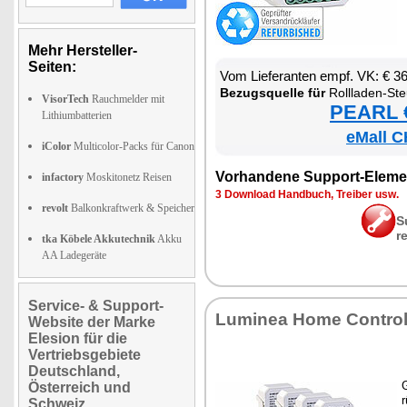
Mehr Hersteller-
Seiten:
Vom Lie­fe­ran­ten empf. VK: € 3
Be­zugs­quel­le für
Roll­la­den-St
VisorTech
Rauchmelder mit
PEARL €
Lithiumbatterien
eMall C
iColor
Multicolor-Packs für Canon
Vor­han­de­ne Sup­port-Ele­me
infactory
Moskitonetz Reisen
3 Down­load Hand­buch, Trei­ber usw.
revolt
Balkonkraftwerk & Speicher
S
r
tka Köbele Akkutechnik
Akku
AA Ladegeräte
Service- & Support-
Lu­mi­nea Ho­me Con­tro
Website der Marke
Elesion für die
Vertriebsgebiete
Deutschland,
G
Österreich und
r
Schweiz