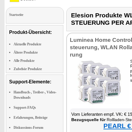
Elesion Produkte
Startseite
STEUERUNG PER A
Produkt-Übersicht:
Lu­mi­nea Ho­me Con­trol
Aktuelle Produkte
steue­rung, WLAN Rol­la
Ältere Produkte
rung
Alle Produkte
S
R
Zubehör Produkte
p
s
Support-Elemente:
Handbuch-, Treiber-, Video-
Downloads
Support-FAQs
Vom Lie­fe­ran­ten empf. VK: € 1
Erfahrungen, Beiträge
Be­zugs­quel­le für
Roll­la­den-St
PEARL € 
Diskussions-Forum