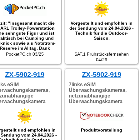
Staubsauger darüber
betreiben kann."
Getestet wurde ZX-3730/MW-
1345.
zit: "Insgesamt macht die
Vorgestellt und empfohlen in
ARL Trolley-Powerstation
der Sendung vom 24.04.2026 -
ne sehr gute Figur und ist
Technik für die Outdoor-
raktisch bei Camping und
Saison.
cknick sowie als Notstrom-
Reserve im Alltag. Dank
moderner LiFePO4-
PocketPC.ch 03/25
SAT.1 Frühstücksfernsehen
utechnik hält die Kapazität
04/26
cht nur lange an, sondern
er Akku selbst kann auch
ngere Zeit gut und mit viel
ZX-5902-919
ZX-5902-919
eistung genutzt werden.
udem ermöglicht Lithium-
nks eSIM
7links eSIM
Eisenphospor eben auch
erwachungskameras,
Überwachungskameras,
sse Spannungsspitzen, so
tzunabhängige
netzunabhängige
 man selbst die Kühltruhe,
erwachungskamera
Überwachungskamera
e Bohrmaschine oder den
Staubsauger darüber
betreiben kann."
rgestellt und empfohlen in
Produktvorstellung
 Sendung vom 24.04.2026 -