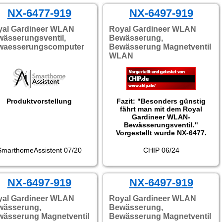
ete gießen zu können. Und
einen grünen Schlauch!"
NX-6477-919
NX-6497-919
Getestet wurde NX-6476.
yal Gardineer WLAN
Royal Gardineer WLAN
ässerungsventil,
Bewässerung,
waesserungscomputer
Bewässerung Magnetventil
WLAN
Produktvorstellung
Fazit: "Besonders günstig
fährt man mit dem Royal
Gardineer WLAN-
Bewässerungsventil."
Vorgestellt wurde NX-6477.
SmarthomeAssistent 07/20
CHIP 06/24
NX-6497-919
NX-6497-919
yal Gardineer WLAN
Royal Gardineer WLAN
wässerung,
Bewässerung,
ässerung Magnetventil
Bewässerung Magnetventil