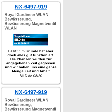
NX-6497-919
Royal Gardineer WLAN
Bewässerung,
Bewässerung Magnetventil
WLAN
Fazit: "Im Grunde hat aber
doch alles gut funktioniert.
Die Pflanzen wurden zur
angegebenen Zeit gegossen
und wir haben uns eine ganze
Menge Zeit und Arbeit
gespart. Darum haben wir
BILD.de 08/20
auch direkt mehr Zubehör und
Aufsätze bestellt, um mehr
Beete gießen zu können. Und
einen grünen Schlauch!"
NX-6497-919
Getestet wurde NX-6476.
Royal Gardineer WLAN
Bewässerung,
Bewässerung Magnetventil