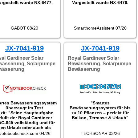
orgestellt wurde NX-6477.
Vorgestellt wurde NX-6476.
GABOT 08/20
SmarthomeAssistent 07/20
JX-7041-919
JX-7041-919
al Gardineer Solar
Royal Gardineer Solar
wässerung, Solarpumpe
Bewässerung, Solarpumpe
wässerung
Bewässerung
rtes Bewässerungssystem
"Smartes
überzeugt im Test
Bewässerungssystem für bis
zit: "Seine Hauptaufgabe
zu 10 Pflanzen – perfekt für
rfüllt der Royal Gardineer
Balkon, Terrasse & Urlaub"
C-645 vollständig und für
den Urlaub oder auch als
elfer im Alltag eignet sich
Notebookcheck.com 04/26
TECHSONAR 03/26
s Modell sehr gut und ist