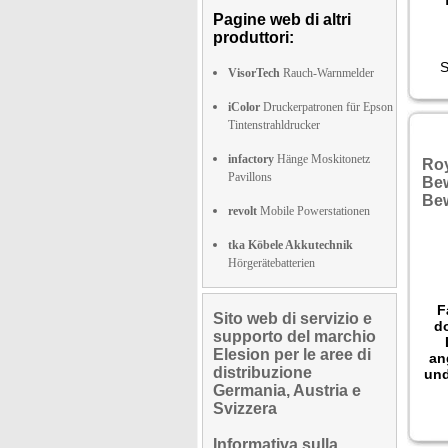
Pagine web di altri
produttori:
S
VisorTech
Rauch-Warnmelder
iColor
Druckerpatronen für Epson
Tintenstrahldrucker
infactory
Hänge Moskitonetz
Ro
Pavillons
Bew
Be
revolt
Mobile Powerstationen
tka Köbele Akkutechnik
Hörgerätebatterien
F
Sito web di servizio e
do
supporto del marchio
Elesion per le aree di
an
distribuzione
und
Germania, Austria e
g
Svizzera
auc
A
Informativa sulla