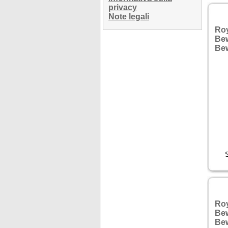
Be
privacy
Note legali
Ro
Bew
Be
Ro
Be
Bew