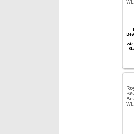
WL
Bew
wie
Ga
Ro
Be
Bew
WL