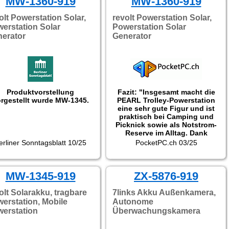
MW-1360-919
MW-1360-919
entweichen kann."
olt Powerstation Solar,
revolt Powerstation Solar,
erstation Solar
Powerstation Solar
erator
Generator
Produktvorstellung
Fazit: "Insgesamt macht die
rgestellt wurde MW-1345.
PEARL Trolley-Powerstation
eine sehr gute Figur und ist
praktisch bei Camping und
Picknick sowie als Notstrom-
Reserve im Alltag. Dank
moderner LiFePO4-
erliner Sonntagsblatt 10/25
PocketPC.ch 03/25
Akkutechnik hält die Kapazität
nicht nur lange an, sondern
der Akku selbst kann auch
MW-1345-919
längere Zeit gut und mit viel
ZX-5876-919
Leistung genutzt werden.
Zudem ermöglicht Lithium-
olt Solarakku, tragbare
7links Akku Außenkamera,
Eisenphospor eben auch
erstation, Mobile
Autonome
grosse Spannungsspitzen, so
erstation
Überwachungskamera
das man selbst die Kühltruhe,
die Bohrmaschine oder den