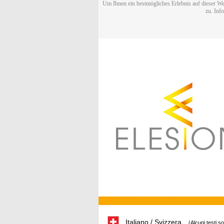
Um Ihnen ein bestmögliches Erlebnis auf dieser We
zu. Inf
Italiano / Svizzera
(Alcuni testi s