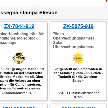
ssegna stampa Elesion
ZX-7844-919
ZX-5875-919
hler Haushaltsgeräte Air
7links
ditioner, Monoblock
Überwachungskamera,
maanlage
Solar
Überwachungskamera
nk der geringen Maße und
Vorgestellt und empfohlen in
r Rollen an der Unterseite
der Sendung vom 24.04.2026 -
eibt das Modell mobil. Dies
Technik für die Outdoor-
acht die Anlage zu einer
Saison.
ption für Campingreisen,
twa im Fahrerhaus eines
Campers oder im
OutdoorMonster 04/26
SAT.1 Frühstücksfernsehen
chlafbereich eines Zelts,
04/26
ofern die Abluft über ein
cht geöffnetes Fenster oder
in Richtung Vorzelt