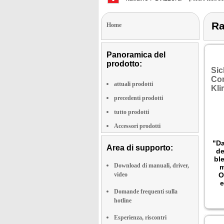
Ra
Home
Panoramica del
prodotto:
Sic
Con
attuali prodotti
Kli
precedenti prodotti
tutto prodotti
Accessori prodotti
"Da
Area di supporto:
de
bl
Download di manuali, driver,
m
video
O
e
Domande frequenti sulla
S
hotline
s
lei
Esperienza, riscontri