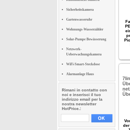
Sicherheitskamera
Gartenwasseruhr
Fa
PE
Wohnungs-Wasserzähler
ei
p
Solar-Pumpe Bewässerung
Pi
Netzwerk-
Akk
Ueberwachungskamera
ni
d
WiFi-Smart-Steckdose
lä
L
Alarmanlage Haus
Z
7li
Üb
gro
ne
Rimani in contatto con
das
Üb
noi e inserisci il tuo
di
indirizzo email per la
nostra newsletter
HotPrice.:
Vo
der