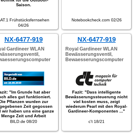
Technik für die Outdoor-
Saison.
AT.1 Frühstücksfernsehen
Notebookcheck.com 02/26
04/26
NX-6477-919
NX-6477-919
yal Gardineer WLAN
Royal Gardineer WLAN
ässerungsventil,
Bewässerungsventil,
waesserungscomputer
Bewaesserungscomputer
azit: "Im Grunde hat aber
Fazit: "Dass intelligente
ch alles gut funktioniert.
Bewässerungssteuerung nicht
Die Pflanzen wurden zur
viel kosten muss, zeigt
gegebenen Zeit gegossen
wiederum Pearl mit den Royal-
 wir haben uns eine ganze
Gardineer-Komponenten ..."
Menge Zeit und Arbeit
espart. Darum haben wir
BILD.de 08/20
c't 18/21
h direkt mehr Zubehör und
ufsätze bestellt, um mehr