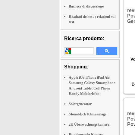
Bacheca di discussione
rev
Pow
Risultati dei test e relazioni sui
Gen
test
Ricerca prodotto:
Vo
Shopping:
Apple iOS iPhone iPad Air
Samsung Galaxy Smartphone
B
Android Tablet Cell-Phone
Handy Mobiltelefon
Solargenerator
rev
Monoblock Klimaanlage
Pow
Pow
2K Überwachungskamera
Rundumsicht Kamera